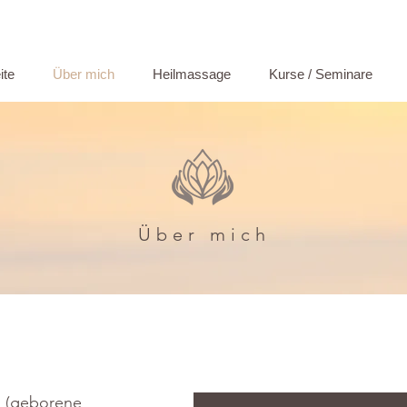
ite
Über mich
Heilmassage
Kurse / Seminare
Über mich
d (geborene