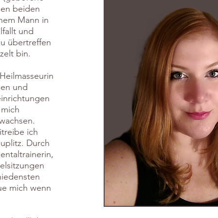
nen beiden
inem Mann in
lfallt und
u übertreffen
zelt bin.
 Heilmasseurin
llen und
einrichtungen
 mich
 wachsen.
itreibe ich
auplitz. Durch
ntaltrainerin,
zelsitzungen
chiedensten
eue mich wenn
.